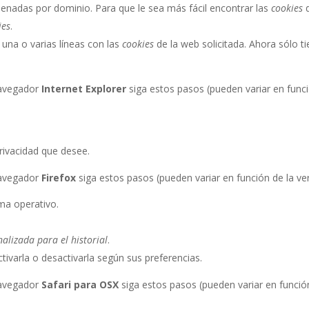
enadas por dominio. Para que le sea más fácil encontrar las
cookies
d
ies
.
a una o varias líneas con las
cookies
de la web solicitada. Ahora sólo ti
avegador
Internet Explorer
siga estos pasos (pueden variar en funci
privacidad que desee.
avegador
Firefox
siga estos pasos (pueden variar en función de la ve
ma operativo.
alizada para el historial
.
ctivarla o desactivarla según sus preferencias.
avegador
Safari para OSX
siga estos pasos (pueden variar en función