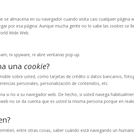
e se almacena en su navegador cuando visita casi cualquier página we
vegar por esa página. Aunque mucha gente no lo sabe las
cookies
se ll
World Wide Web.
spam, ni spyware, ni abre ventanas pop-up.
na una
cookie
?
ible sobre usted, como tarjetas de crédito o datos bancarios, fotog
erencias personales, personalización de contenidos, etc.
ona si no a su navegador web. De hecho, si usted navega habitualmen
web no se da cuenta que es usted la misma persona porque en realid
en?
permiten, entre otras cosas, saber cuándo está navegando un human