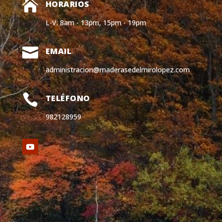

HORARIOS
L-V: 8am - 13pm, 15pm - 19pm

EMAIL
administracion@maderasedelmirolopez.com

TELÉFONO
982128959