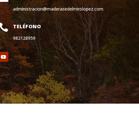
administracion@maderasedelmirolopez.com

TELÉFONO
982128959