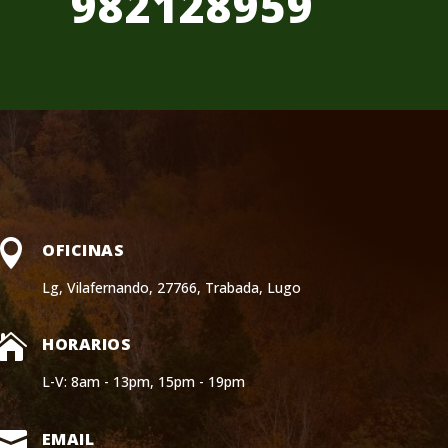
982128959

OFICINAS
Lg, Vilafernando, 27766, Trabada, Lugo

HORARIOS
L-V: 8am - 13pm, 15pm - 19pm

EMAIL