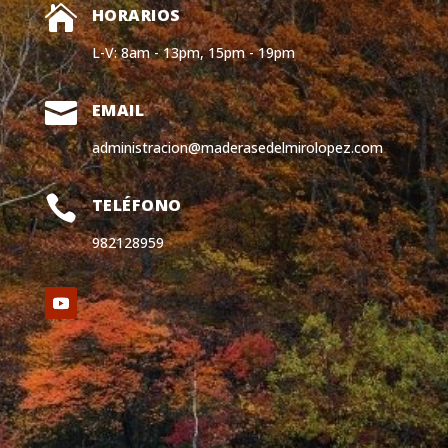

HORARIOS
L-V: 8am - 13pm, 15pm - 19pm

EMAIL
administracion@maderasedelmirolopez.com

TELÉFONO
982128959