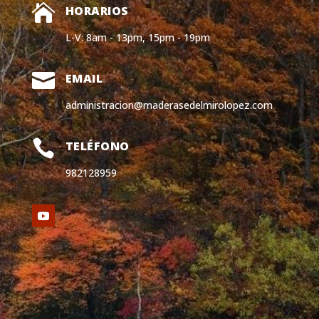

HORARIOS
L-V: 8am - 13pm, 15pm - 19pm

EMAIL
administracion@maderasedelmirolopez.com

TELÉFONO
982128959