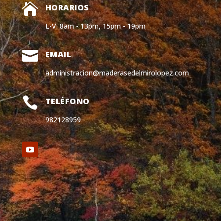

HORARIOS
L-V: 8am - 13pm, 15pm - 19pm

EMAIL
administracion@maderasedelmirolopez.com

TELÉFONO
982128959