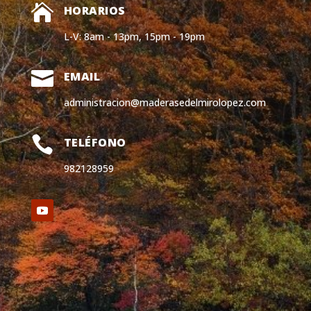

HORARIOS
L-V: 8am - 13pm, 15pm - 19pm

EMAIL
administracion@maderasedelmirolopez.com

TELÉFONO
982128959