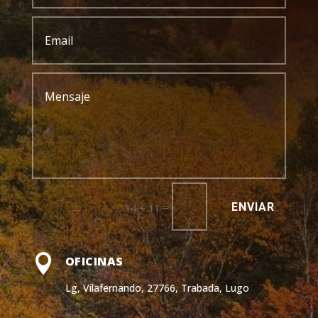
ENVIAR
=
14 + 11

OFICINAS
Lg, Vilafernando, 27766, Trabada, Lugo