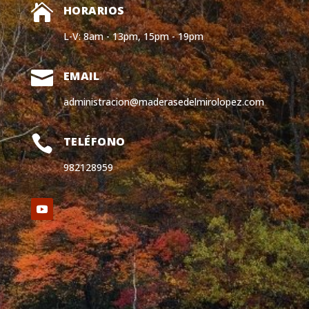

HORARIOS
L-V: 8am - 13pm, 15pm - 19pm

EMAIL
administracion@maderasedelmirolopez.com

TELÉFONO
982128959