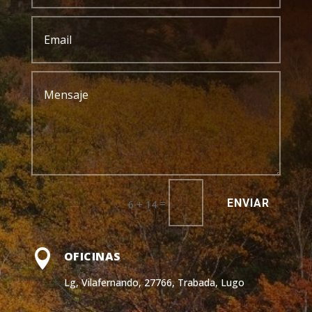
ENVIAR
=
6 + 14

OFICINAS
Lg, Vilafernando, 27766, Trabada, Lugo