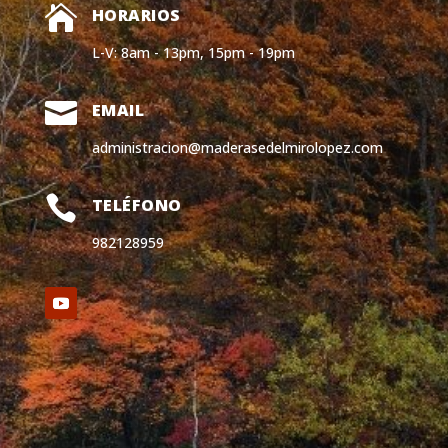

HORARIOS
L-V: 8am - 13pm, 15pm - 19pm

EMAIL
administracion@maderasedelmirolopez.com

TELÉFONO
982128959