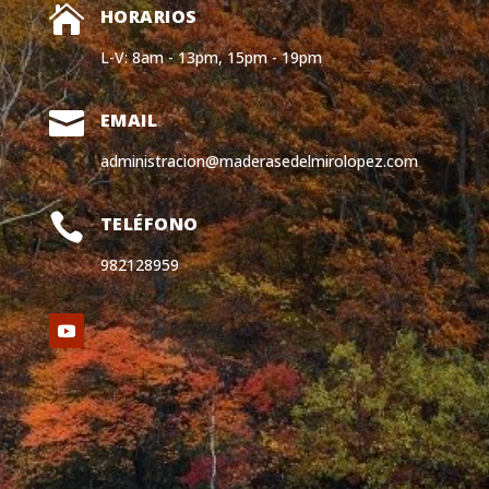

HORARIOS
L-V: 8am - 13pm, 15pm - 19pm

EMAIL
administracion@maderasedelmirolopez.com

TELÉFONO
982128959