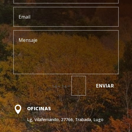
ENVIAR
=
14 + 14

OFICINAS
Lg, Vilafernando, 27766, Trabada, Lugo