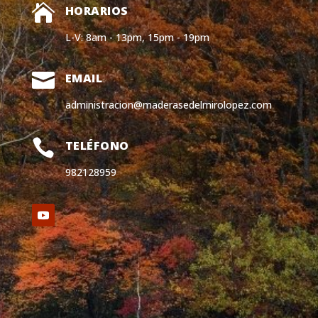

HORARIOS
L-V: 8am - 13pm, 15pm - 19pm

EMAIL
administracion@maderasedelmirolopez.com

TELÉFONO
982128959