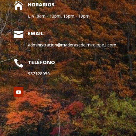

HORARIOS
L-V: 8am - 13pm, 15pm - 19pm

EMAIL
administracion@maderasedelmirolopez.com

TELÉFONO
982128959