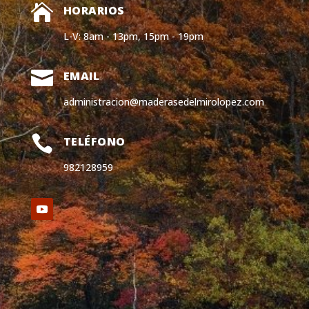

HORARIOS
L-V: 8am - 13pm, 15pm - 19pm

EMAIL
administracion@maderasedelmirolopez.com

TELÉFONO
982128959