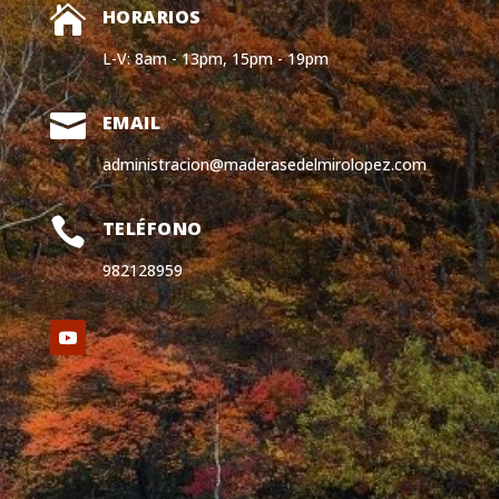

HORARIOS
L-V: 8am - 13pm, 15pm - 19pm

EMAIL
administracion@maderasedelmirolopez.com

TELÉFONO
982128959